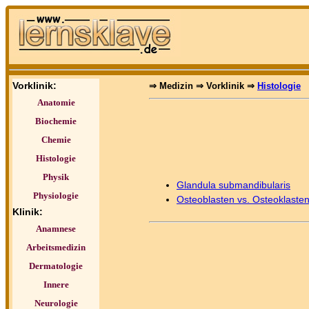
Vorklinik:
⇒ Medizin ⇒ Vorklinik ⇒
Histologie
Anatomie
Biochemie
Chemie
Histologie
Physik
Glandula submandibularis
Physiologie
Osteoblasten vs. Osteoklaste
Klinik:
Anamnese
Arbeitsmedizin
Dermatologie
Innere
Neurologie