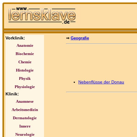
Vorklinik:
⇒
Geografie
Anatomie
Biochemie
Chemie
Histologie
Physik
Nebenflüsse der Donau
Physiologie
Klinik:
Anamnese
Arbeitsmedizin
Dermatologie
Innere
Neurologie