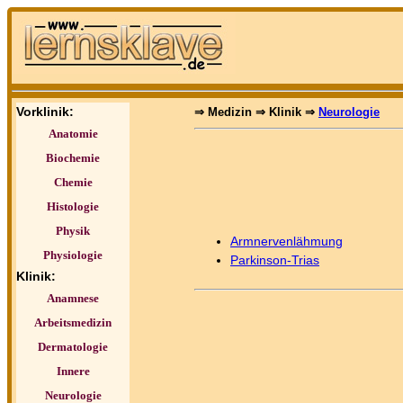
Vorklinik:
⇒ Medizin ⇒ Klinik ⇒
Neurologie
Anatomie
Biochemie
Chemie
Histologie
Physik
Armnervenlähmung
Physiologie
Parkinson-Trias
Klinik:
Anamnese
Arbeitsmedizin
Dermatologie
Innere
Neurologie